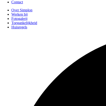
Contact
Over Simplon
Werken bij
Fotogalerij
Toegankelijkheid
Huisregels