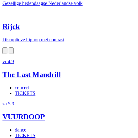
Gezellige hedendaagse Nederlandse volk
Rijck
Disruptieve hiphop met contrast
vr 4.9
The Last Mandrill
concert
TICKETS
za 5.9
VUURDOOP
dance
TICKETS