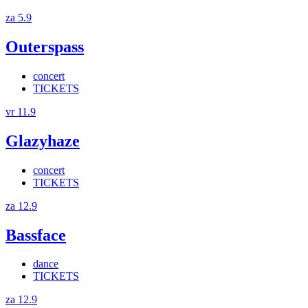
za 5.9
Outerspass
concert
TICKETS
vr 11.9
Glazyhaze
concert
TICKETS
za 12.9
Bassface
dance
TICKETS
za 12.9