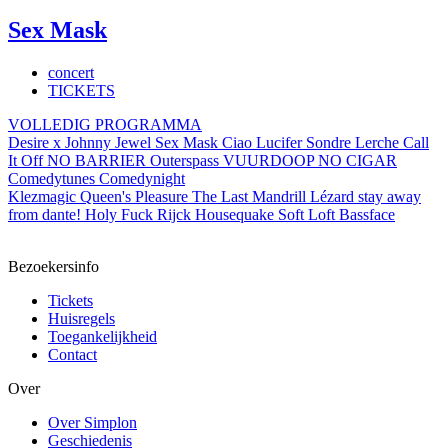
Sex Mask
concert
TICKETS
VOLLEDIG PROGRAMMA
Desire x Johnny Jewel
Sex Mask
Ciao Lucifer
Sondre Lerche
Call
It Off
NO BARRIER
Outerspass
VUURDOOP
NO CIGAR
Comedytunes Comedynight
Klezmagic
Queen's Pleasure
The Last Mandrill
Lézard
stay away
from dante!
Holy Fuck
Rijck
Housequake
Soft Loft
Bassface
Bezoekersinfo
Tickets
Huisregels
Toegankelijkheid
Contact
Over
Over Simplon
Geschiedenis