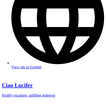
View site in English
Ciao Lucifer
Reality-escaping, uplifting indiepop