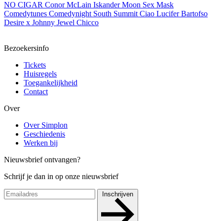
NO CIGAR
Conor McLain
Iskander Moon
Sex Mask
Comedytunes Comedynight
South Summit
Ciao Lucifer
Bartofso
Desire x Johnny Jewel
Chicco
Bezoekersinfo
Tickets
Huisregels
Toegankelijkheid
Contact
Over
Over Simplon
Geschiedenis
Werken bij
Nieuwsbrief ontvangen?
Schrijf je dan in op onze nieuwsbrief
Inschrijven