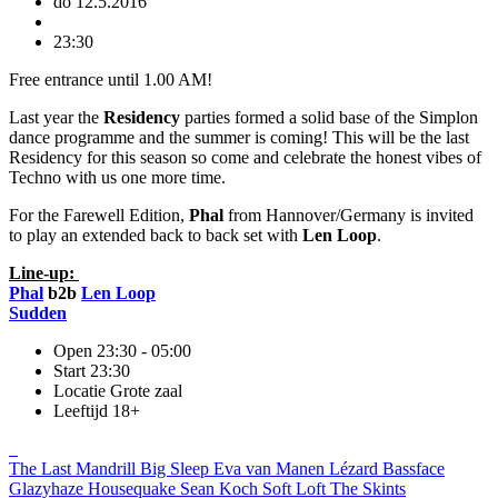
do 12.5.2016
23:30
Free entrance until 1.00 AM!
Last year the
Residency
parties formed a solid base of the Simplon
dance programme and the summer is coming! This will be the last
Residency for this season so come and celebrate the honest vibes of
Techno with us one more time.
For the Farewell Edition,
Phal
from Hannover/Germany is invited
to play an extended back to back set with
Len Loop
.
Line-up:
Phal
b2b
Len Loop
Sudden
Open
23:30 - 05:00
Start
23:30
Locatie
Grote zaal
Leeftijd
18+
The Last Mandrill
Big Sleep
Eva van Manen
Lézard
Bassface
Glazyhaze
Housequake
Sean Koch
Soft Loft
The Skints