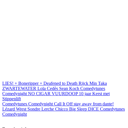
LIES! + Boneripper + Deafened to Death
Rijck
Min Taka
ZWARTEWATER
Lola Cedès
Sean Koch
Comedytunes
Comedynight
NO CIGAR
VUURDOOP
10 jaar Kerst met
Stippenlift
Comedytunes Comedynight
Call It Off
stay away from dante!
Lézard
Wrest
Sondre Lerche
Chicco
Big Sleep
DICE
Comedytunes
Comedynight