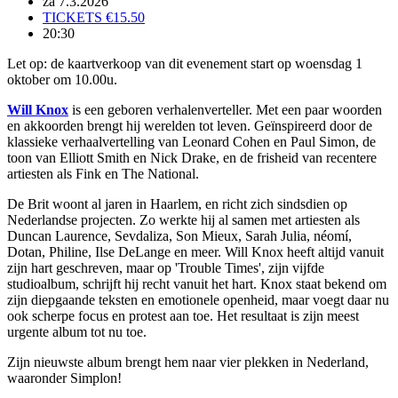
za 7.3.2026
TICKETS €15.50
20:30
Let op: de kaartverkoop van dit evenement start op woensdag 1
oktober om 10.00u.
Will Knox
is een geboren verhalenverteller. Met een paar woorden
en akkoorden brengt hij werelden tot leven. Geïnspireerd door de
klassieke verhaalvertelling van Leonard Cohen en Paul Simon, de
toon van Elliott Smith en Nick Drake, en de frisheid van recentere
artiesten als Fink en The National.
De Brit woont al jaren in Haarlem, en richt zich sindsdien op
Nederlandse projecten. Zo werkte hij al samen met artiesten als
Duncan Laurence, Sevdaliza, Son Mieux, Sarah Julia, néomí,
Dotan, Philine, Ilse DeLange en meer. Will Knox heeft altijd vanuit
zijn hart geschreven, maar op 'Trouble Times', zijn vijfde
studioalbum, schrijft hij recht vanuit het hart. Knox staat bekend om
zijn diepgaande teksten en emotionele openheid, maar voegt daar nu
ook scherpe focus en protest aan toe. Het resultaat is zijn meest
urgente album tot nu toe.
Zijn nieuwste album brengt hem naar vier plekken in Nederland,
waaronder Simplon!