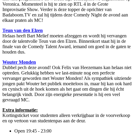
Veronica. Momenteel is hij te zien op RTL 4 in de Grote
Improvisatie Show. Verder is deze topper de oprichter van
Badaboom.TV en zal hij tijdens deze Comedy Night de avond aan
elkaar praten als MC!
Teun van den Elzen
Helaas heeft Bart Melief moeten afzeggen en wordt hij vervangen
door de talentvolle Teun van den Elzen. Binnenkort staat hij in de
finale van de Comedy Talent Award, iemand om goed in de gaten te
houden dus.
Wouter Monden
Dubbel pech deze avond! Ook Felix van Heezemans kan helaas niet
optreden. Gelukkig hebben we last-minute nog een perfecte
vervanger geworden met Wouter Monden! Als sympathiek uitziende
jongen pakt Wouter het publiek moeiteloos in, maar hij kan ook hard
en cynisch uit de hoek komen als het gaat om dingen die hij écht
belangrijk vindt. Door zijn energieke presentatie is hij een veel
gevraagd MC.
Extra informatie:
Kortingsticket voor studenten alleen verkrijgbaar in de voorverkoop
en op vertoon van studentenpas aan de deur.
Open
19:45 - 23:00