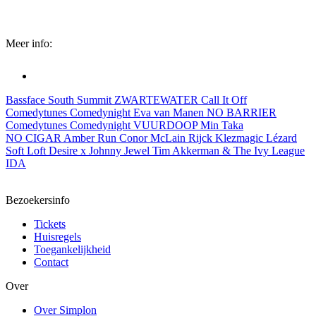
Meer info:
Bassface
South Summit
ZWARTEWATER
Call It Off
Comedytunes Comedynight
Eva van Manen
NO BARRIER
Comedytunes Comedynight
VUURDOOP
Min Taka
NO CIGAR
Amber Run
Conor McLain
Rijck
Klezmagic
Lézard
Soft Loft
Desire x Johnny Jewel
Tim Akkerman & The Ivy League
IDA
Bezoekersinfo
Tickets
Huisregels
Toegankelijkheid
Contact
Over
Over Simplon