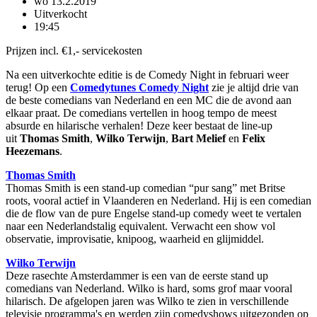
wo 13.2.2019
Uitverkocht
19:45
Prijzen incl. €1,- servicekosten
Na een uitverkochte editie is de Comedy Night in februari weer
terug! Op een
Comedytunes
Comedy Night
zie je altijd drie van
de beste comedians van Nederland en een MC die de avond aan
elkaar praat. De comedians vertellen in hoog tempo de meest
absurde en hilarische verhalen! Deze keer bestaat de line-up
uit
Thomas Smith
,
Wilko Terwijn
,
Bart Melief
en
Felix
Heezemans
.
Thomas Smith
Thomas Smith is een stand-up comedian “pur sang” met Britse
roots,
vooral actief in Vlaanderen en Nederland. Hij is een comedian
die de flow van de pure Engelse stand-up comedy weet te vertalen
naar een Nederlandstalig equivalent. Verwacht een show vol
observatie, improvisatie, knipoog, waarheid en glijmiddel.
Wilko Terwijn
Deze rasechte Amsterdammer is een van de eerste stand up
comedians van Nederland. Wilko is hard, soms grof maar vooral
hilarisch. De afgelopen jaren was Wilko te zien in verschillende
televisie programma's en werden zijn comedyshows uitgezonden op