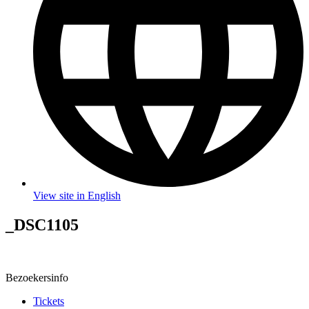
View site in English
_DSC1105
Bezoekersinfo
Tickets