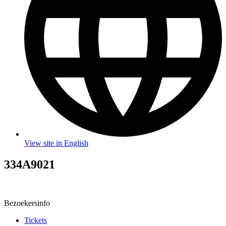
View site in English
334A9021
Bezoekersinfo
Tickets