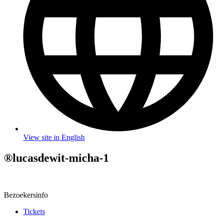
View site in English
®lucasdewit-micha-1
Bezoekersinfo
Tickets