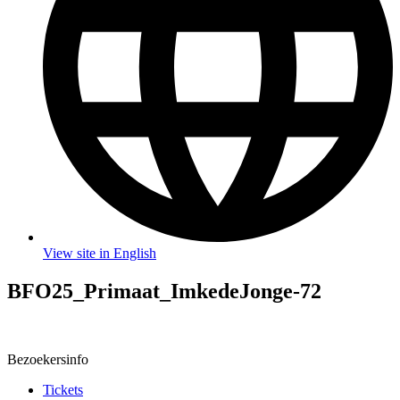
View site in English
BFO25_Primaat_ImkedeJonge-72
Bezoekersinfo
Tickets