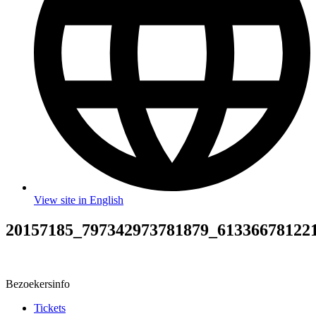
View site in English
20157185_797342973781879_61336678122
Bezoekersinfo
Tickets