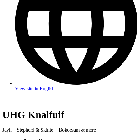
View site in English
UHG Knalfuif
Jayh + Stepherd & Skinto + Bokoesam & more