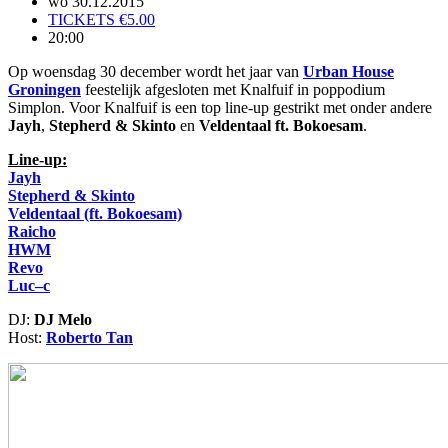
wo 30.12.2015
TICKETS €5.00
20:00
Op woensdag 30 december wordt het jaar van
Urban House
Groningen
feestelijk afgesloten met Knalfuif in poppodium
Simplon. Voor Knalfuif is een top line-up gestrikt met onder andere
Jayh
,
Stepherd & Skinto
en
Veldentaal ft. Bokoesam
.
Line-up:
Jayh
Stepherd & Skinto
Veldentaal (ft. Bokoesam)
Raicho
HWM
Revo
Luc–c
DJ:
DJ Melo
Host:
Roberto Tan