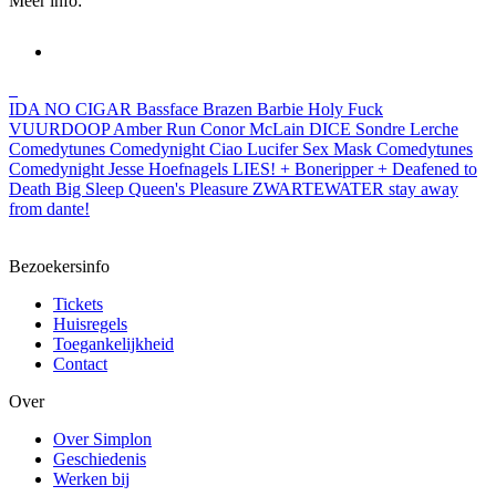
Meer info:
IDA
NO CIGAR
Bassface
Brazen Barbie
Holy Fuck
VUURDOOP
Amber Run
Conor McLain
DICE
Sondre Lerche
Comedytunes Comedynight
Ciao Lucifer
Sex Mask
Comedytunes
Comedynight
Jesse Hoefnagels
LIES! + Boneripper + Deafened to
Death
Big Sleep
Queen's Pleasure
ZWARTEWATER
stay away
from dante!
Bezoekersinfo
Tickets
Huisregels
Toegankelijkheid
Contact
Over
Over Simplon
Geschiedenis
Werken bij